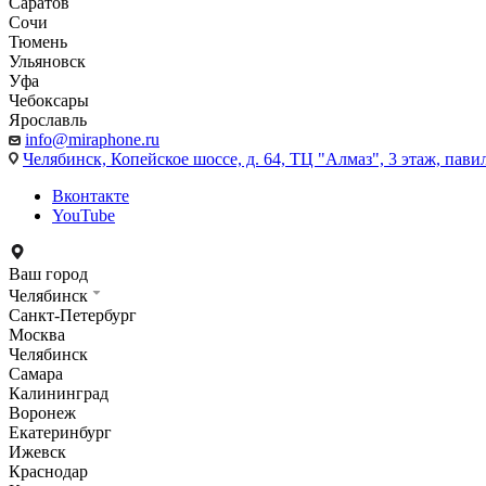
Саратов
Сочи
Тюмень
Ульяновск
Уфа
Чебоксары
Ярославль
info@miraphone.ru
Челябинск,
Копейское шоссе, д. 64, ТЦ "Алмаз", 3 этаж, пави
Вконтакте
YouTube
Ваш город
Челябинск
Санкт-Петербург
Москва
Челябинск
Самара
Калининград
Воронеж
Екатеринбург
Ижевск
Краснодар