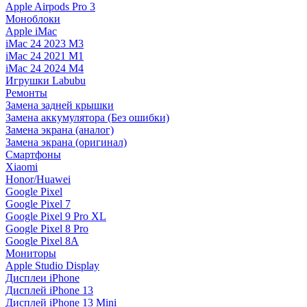
Apple Airpods Pro 3
Моноблоки
Apple iMac
iMac 24 2023 M3
iMac 24 2021 M1
iMac 24 2024 M4
Игрушки Labubu
Ремонты
Замена задней крышки
Замена аккумулятора (Без ошибки)
Замена экрана (аналог)
Замена экрана (оригинал)
Смартфоны
Xiaomi
Honor/Huawei
Google Pixel
Google Pixel 7
Google Pixel 9 Pro XL
Google Pixel 8 Pro
Google Pixel 8A
Мониторы
Apple Studio Display
Дисплеи iPhone
Дисплей iPhone 13
Дисплей iPhone 13 Mini