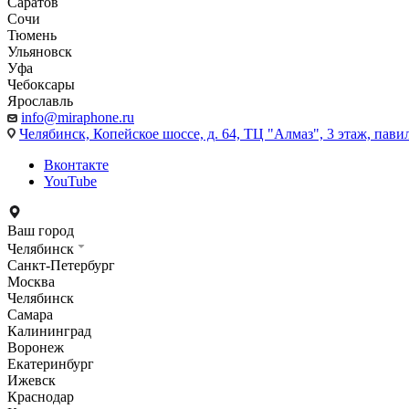
Саратов
Сочи
Тюмень
Ульяновск
Уфа
Чебоксары
Ярославль
info@miraphone.ru
Челябинск,
Копейское шоссе, д. 64, ТЦ "Алмаз", 3 этаж, пави
Вконтакте
YouTube
Ваш город
Челябинск
Санкт-Петербург
Москва
Челябинск
Самара
Калининград
Воронеж
Екатеринбург
Ижевск
Краснодар