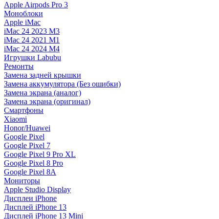
Apple Airpods Pro 3
Моноблоки
Apple iMac
iMac 24 2023 M3
iMac 24 2021 M1
iMac 24 2024 M4
Игрушки Labubu
Ремонты
Замена задней крышки
Замена аккумулятора (Без ошибки)
Замена экрана (аналог)
Замена экрана (оригинал)
Смартфоны
Xiaomi
Honor/Huawei
Google Pixel
Google Pixel 7
Google Pixel 9 Pro XL
Google Pixel 8 Pro
Google Pixel 8A
Мониторы
Apple Studio Display
Дисплеи iPhone
Дисплей iPhone 13
Дисплей iPhone 13 Mini