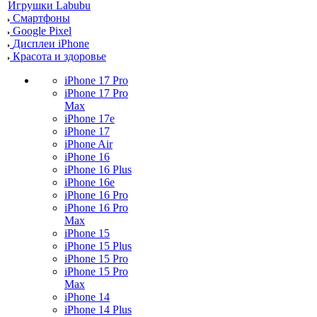
Игрушки Labubu
Смартфоны
Google Pixel
Дисплеи iPhone
Красота и здоровье
iPhone 17 Pro
iPhone 17 Pro
Max
iPhone 17e
iPhone 17
iPhone Air
iPhone 16
iPhone 16 Plus
iPhone 16e
iPhone 16 Pro
iPhone 16 Pro
Max
iPhone 15
iPhone 15 Plus
iPhone 15 Pro
iPhone 15 Pro
Max
iPhone 14
iPhone 14 Plus