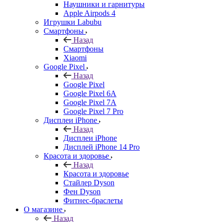
Наушники и гарнитуры
Apple Airpods 4
Игрушки Labubu
Смартфоны
Назад
Смартфоны
Xiaomi
Google Pixel
Назад
Google Pixel
Google Pixel 6A
Google Pixel 7А
Google Pixel 7 Pro
Дисплеи iPhone
Назад
Дисплеи iPhone
Дисплей iPhone 14 Pro
Красота и здоровье
Назад
Красота и здоровье
Стайлер Dyson
Фен Dyson
Фитнес-браслеты
О магазине
Назад