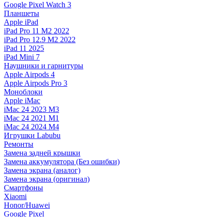
Google Pixel Watch 3
Планшеты
Apple iPad
iPad Pro 11 M2 2022
iPad Pro 12.9 M2 2022
iPad 11 2025
iPad Mini 7
Наушники и гарнитуры
Apple Airpods 4
Apple Airpods Pro 3
Моноблоки
Apple iMac
iMac 24 2023 M3
iMac 24 2021 M1
iMac 24 2024 M4
Игрушки Labubu
Ремонты
Замена задней крышки
Замена аккумулятора (Без ошибки)
Замена экрана (аналог)
Замена экрана (оригинал)
Смартфоны
Xiaomi
Honor/Huawei
Google Pixel