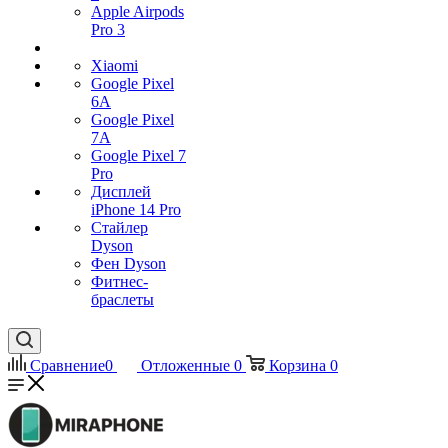
Apple Airpods
Pro 3
Xiaomi
Google Pixel
6A
Google Pixel
7А
Google Pixel 7
Pro
Дисплей
iPhone 14 Pro
Стайлер
Dyson
Фен Dyson
Фитнес-
браслеты
Сравнение
0
Отложенные
0
Корзина
0