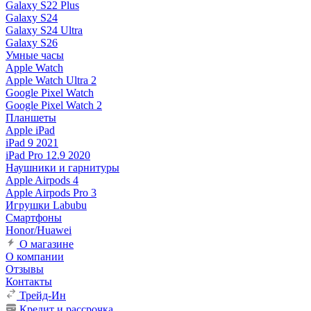
Galaxy S22 Plus
Galaxy S24
Galaxy S24 Ultra
Galaxy S26
Умные часы
Apple Watch
Apple Watch Ultra 2
Google Pixel Watch
Google Pixel Watch 2
Планшеты
Apple iPad
iPad 9 2021
iPad Pro 12.9 2020
Наушники и гарнитуры
Apple Airpods 4
Apple Airpods Pro 3
Игрушки Labubu
Смартфоны
Honor/Huawei
О магазине
О компании
Отзывы
Контакты
Трейд-Ин
Кредит и рассрочка