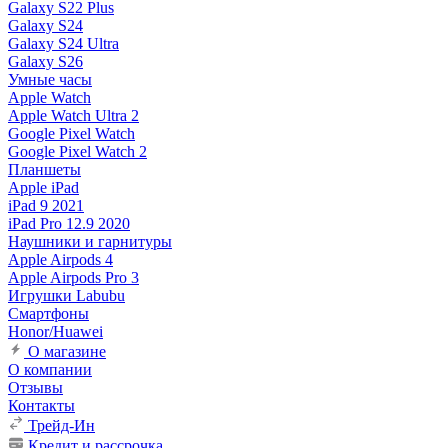
Galaxy S22 Plus
Galaxy S24
Galaxy S24 Ultra
Galaxy S26
Умные часы
Apple Watch
Apple Watch Ultra 2
Google Pixel Watch
Google Pixel Watch 2
Планшеты
Apple iPad
iPad 9 2021
iPad Pro 12.9 2020
Наушники и гарнитуры
Apple Airpods 4
Apple Airpods Pro 3
Игрушки Labubu
Смартфоны
Honor/Huawei
О магазине
О компании
Отзывы
Контакты
Трейд-Ин
Кредит и рассрочка