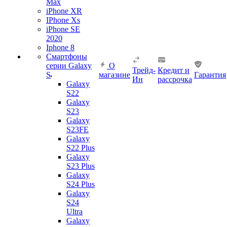
Max
iPhone XR
IPhone Xs
iPhone SE
2020
Iphone 8
Смартфоны
серии Galaxy
О
Трейд-
Кредит и
S
магазине
Гарантия
Ин
рассрочка
Galaxy
S22
Galaxy
S23
Galaxy
S23FE
Galaxy
S22 Plus
Galaxy
S23 Plus
Galaxy
S24 Plus
Galaxy
S24
Ultra
Galaxy