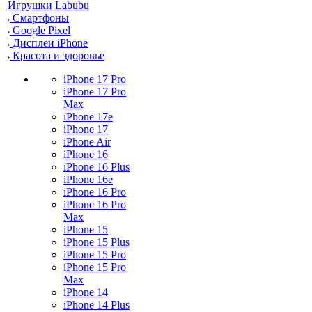
Игрушки Labubu
Смартфоны
Google Pixel
Дисплеи iPhone
Красота и здоровье
iPhone 17 Pro
iPhone 17 Pro
Max
iPhone 17e
iPhone 17
iPhone Air
iPhone 16
iPhone 16 Plus
iPhone 16e
iPhone 16 Pro
iPhone 16 Pro
Max
iPhone 15
iPhone 15 Plus
iPhone 15 Pro
iPhone 15 Pro
Max
iPhone 14
iPhone 14 Plus