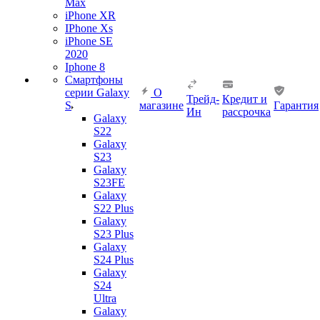
Max
iPhone XR
IPhone Xs
iPhone SE
2020
Iphone 8
Смартфоны
серии Galaxy
О
Трейд-
Кредит и
S
магазине
Гарантия
Ин
рассрочка
Galaxy
S22
Galaxy
S23
Galaxy
S23FE
Galaxy
S22 Plus
Galaxy
S23 Plus
Galaxy
S24 Plus
Galaxy
S24
Ultra
Galaxy