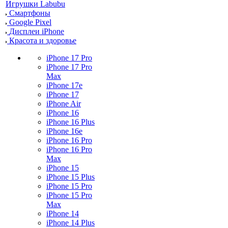
Игрушки Labubu
Смартфоны
Google Pixel
Дисплеи iPhone
Красота и здоровье
iPhone 17 Pro
iPhone 17 Pro
Max
iPhone 17e
iPhone 17
iPhone Air
iPhone 16
iPhone 16 Plus
iPhone 16e
iPhone 16 Pro
iPhone 16 Pro
Max
iPhone 15
iPhone 15 Plus
iPhone 15 Pro
iPhone 15 Pro
Max
iPhone 14
iPhone 14 Plus