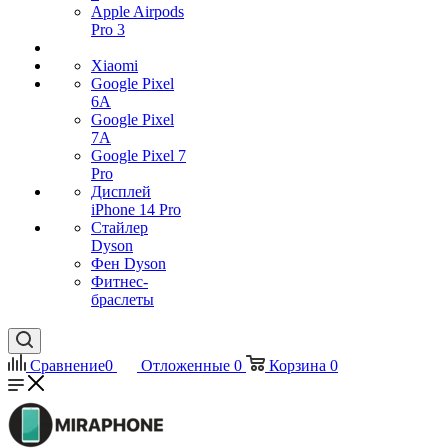
Apple Airpods
Pro 3
Xiaomi
Google Pixel
6A
Google Pixel
7А
Google Pixel 7
Pro
Дисплей
iPhone 14 Pro
Стайлер
Dyson
Фен Dyson
Фитнес-
браслеты
Сравнение
0
Отложенные
0
Корзина
0