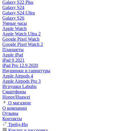
Galaxy S22 Plus
Galaxy S24
Galaxy S24 Ultra
Galaxy S26
Умные часы
Apple Watch
Apple Watch Ultra 2
Google Pixel Watch
Google Pixel Watch 2
Планшеты
Apple iPad
iPad 9 2021
iPad Pro 12.9 2020
Наушники и гарнитуры
Apple Airpods 4
Apple Airpods Pro 3
Игрушки Labubu
Смартфоны
Honor/Huawei
О магазине
О компании
Отзывы
Контакты
Трейд-Ин
Кредит и рассрочка