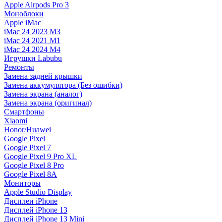
Apple Airpods Pro 3
Моноблоки
Apple iMac
iMac 24 2023 M3
iMac 24 2021 M1
iMac 24 2024 M4
Игрушки Labubu
Ремонты
Замена задней крышки
Замена аккумулятора (Без ошибки)
Замена экрана (аналог)
Замена экрана (оригинал)
Смартфоны
Xiaomi
Honor/Huawei
Google Pixel
Google Pixel 7
Google Pixel 9 Pro XL
Google Pixel 8 Pro
Google Pixel 8A
Мониторы
Apple Studio Display
Дисплеи iPhone
Дисплей iPhone 13
Дисплей iPhone 13 Mini