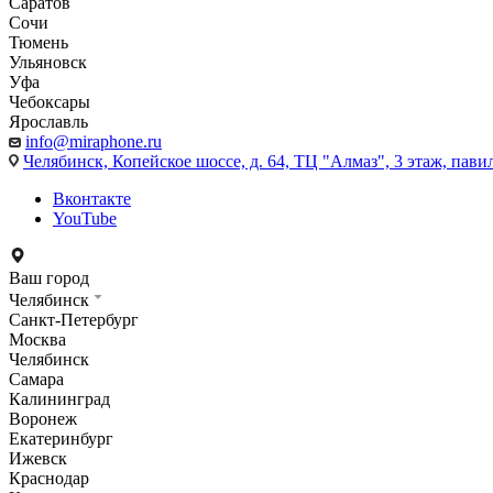
Саратов
Сочи
Тюмень
Ульяновск
Уфа
Чебоксары
Ярославль
info@miraphone.ru
Челябинск,
Копейское шоссе, д. 64, ТЦ "Алмаз", 3 этаж, пави
Вконтакте
YouTube
Ваш город
Челябинск
Санкт-Петербург
Москва
Челябинск
Самара
Калининград
Воронеж
Екатеринбург
Ижевск
Краснодар