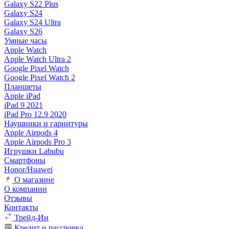
Galaxy S22 Plus
Galaxy S24
Galaxy S24 Ultra
Galaxy S26
Умные часы
Apple Watch
Apple Watch Ultra 2
Google Pixel Watch
Google Pixel Watch 2
Планшеты
Apple iPad
iPad 9 2021
iPad Pro 12.9 2020
Наушники и гарнитуры
Apple Airpods 4
Apple Airpods Pro 3
Игрушки Labubu
Смартфоны
Honor/Huawei
О магазине
О компании
Отзывы
Контакты
Трейд-Ин
Кредит и рассрочка