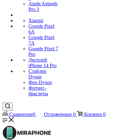
Apple Airpods
Pro 3
Xiaomi
Google Pixel
6A
Google Pixel
7А
Google Pixel 7
Pro
Дисплей
iPhone 14 Pro
Стайлер
Dyson
Фен Dyson
Фитнес-
браслеты
Сравнение
0
Отложенные
0
Корзина
0