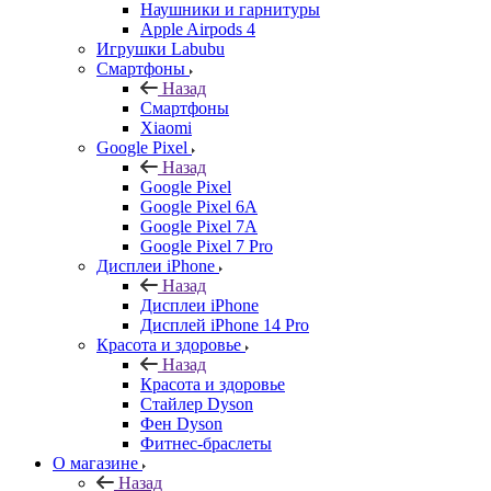
Наушники и гарнитуры
Apple Airpods 4
Игрушки Labubu
Смартфоны
Назад
Смартфоны
Xiaomi
Google Pixel
Назад
Google Pixel
Google Pixel 6A
Google Pixel 7А
Google Pixel 7 Pro
Дисплеи iPhone
Назад
Дисплеи iPhone
Дисплей iPhone 14 Pro
Красота и здоровье
Назад
Красота и здоровье
Стайлер Dyson
Фен Dyson
Фитнес-браслеты
О магазине
Назад