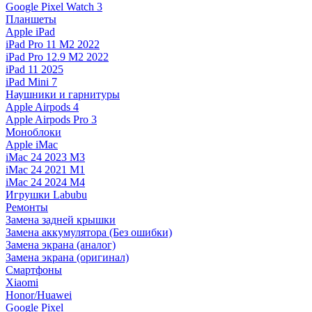
Google Pixel Watch 3
Планшеты
Apple iPad
iPad Pro 11 M2 2022
iPad Pro 12.9 M2 2022
iPad 11 2025
iPad Mini 7
Наушники и гарнитуры
Apple Airpods 4
Apple Airpods Pro 3
Моноблоки
Apple iMac
iMac 24 2023 M3
iMac 24 2021 M1
iMac 24 2024 M4
Игрушки Labubu
Ремонты
Замена задней крышки
Замена аккумулятора (Без ошибки)
Замена экрана (аналог)
Замена экрана (оригинал)
Смартфоны
Xiaomi
Honor/Huawei
Google Pixel