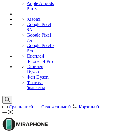
Apple Airpods
Pro 3
Xiaomi
Google Pixel
6A
Google Pixel
7А
Google Pixel 7
Pro
Дисплей
iPhone 14 Pro
Стайлер
Dyson
Фен Dyson
Фитнес-
браслеты
Сравнение
0
Отложенные
0
Корзина
0