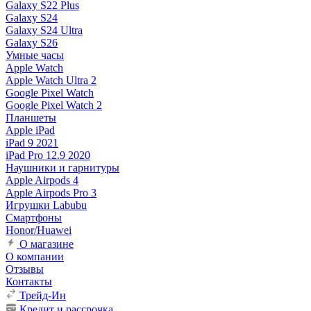
Galaxy S22 Plus
Galaxy S24
Galaxy S24 Ultra
Galaxy S26
Умные часы
Apple Watch
Apple Watch Ultra 2
Google Pixel Watch
Google Pixel Watch 2
Планшеты
Apple iPad
iPad 9 2021
iPad Pro 12.9 2020
Наушники и гарнитуры
Apple Airpods 4
Apple Airpods Pro 3
Игрушки Labubu
Смартфоны
Honor/Huawei
О магазине
О компании
Отзывы
Контакты
Трейд-Ин
Кредит и рассрочка