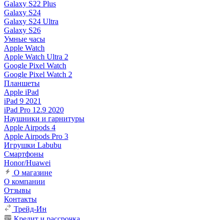
Galaxy S22 Plus
Galaxy S24
Galaxy S24 Ultra
Galaxy S26
Умные часы
Apple Watch
Apple Watch Ultra 2
Google Pixel Watch
Google Pixel Watch 2
Планшеты
Apple iPad
iPad 9 2021
iPad Pro 12.9 2020
Наушники и гарнитуры
Apple Airpods 4
Apple Airpods Pro 3
Игрушки Labubu
Смартфоны
Honor/Huawei
О магазине
О компании
Отзывы
Контакты
Трейд-Ин
Кредит и рассрочка