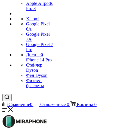
Apple Airpods
Pro 3
Xiaomi
Google Pixel
6A
Google Pixel
7А
Google Pixel 7
Pro
Дисплей
iPhone 14 Pro
Стайлер
Dyson
Фен Dyson
Фитнес-
браслеты
Сравнение
0
Отложенные
0
Корзина
0