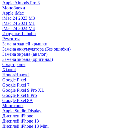
Apple Airpods Pro 3
Моноблоки
Apple iMac
iMac 24 2023 M3
iMac 24 2021 M1
iMac 24 2024 M4
Игрушки Labubu
Ремонты
Замена задней крышки
Замена аккумулятора (Без ошибки)
Замена экрана (аналог)
Замена экрана (оригинал)
Смартфоны
Xiaomi
Honor/Huawei
Google Pixel
Google Pixel 7
Google Pixel 9 Pro XL
Google Pixel 8 Pro
Google Pixel 8A
Мониторы
Apple Studio Display
Дисплеи iPhone
Дисплей iPhone 13
Дисплей iPhone 13 Mini