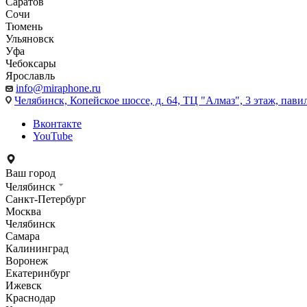
Саратов
Сочи
Тюмень
Ульяновск
Уфа
Чебоксары
Ярославль
info@miraphone.ru
Челябинск,
Копейское шоссе, д. 64, ТЦ "Алмаз", 3 этаж, пави
Вконтакте
YouTube
Ваш город
Челябинск
Санкт-Петербург
Москва
Челябинск
Самара
Калининград
Воронеж
Екатеринбург
Ижевск
Краснодар