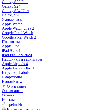
Galaxy S22 Plus
Galaxy S24
Galaxy S24 Ultra
Galaxy S26
Умные часы
Apple Watch
Apple Watch Ultra 2
Google Pixel Watch
Google Pixel Watch 2
Планшеты
Apple iPad
iPad 9 2021
iPad Pro 12.9 2020
Наушники и гарнитуры
Apple Airpods 4
Apple Airpods Pro 3
Игрушки Labubu
Смартфоны
Honor/Huawei
О магазине
О компании
Отзывы
Контакты
Трейд-Ин
Кредит и рассрочка