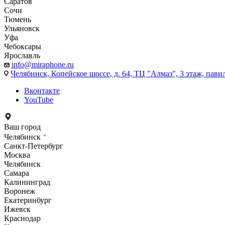
Саратов
Сочи
Тюмень
Ульяновск
Уфа
Чебоксары
Ярославль
info@miraphone.ru
Челябинск,
Копейское шоссе, д. 64, ТЦ "Алмаз", 3 этаж, пави
Вконтакте
YouTube
Ваш город
Челябинск
Санкт-Петербург
Москва
Челябинск
Самара
Калининград
Воронеж
Екатеринбург
Ижевск
Краснодар