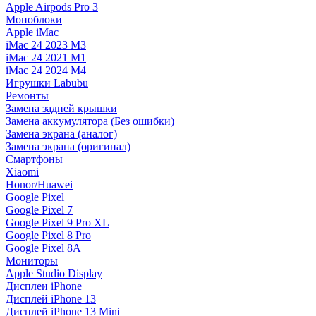
Apple Airpods Pro 3
Моноблоки
Apple iMac
iMac 24 2023 M3
iMac 24 2021 M1
iMac 24 2024 M4
Игрушки Labubu
Ремонты
Замена задней крышки
Замена аккумулятора (Без ошибки)
Замена экрана (аналог)
Замена экрана (оригинал)
Смартфоны
Xiaomi
Honor/Huawei
Google Pixel
Google Pixel 7
Google Pixel 9 Pro XL
Google Pixel 8 Pro
Google Pixel 8A
Мониторы
Apple Studio Display
Дисплеи iPhone
Дисплей iPhone 13
Дисплей iPhone 13 Mini