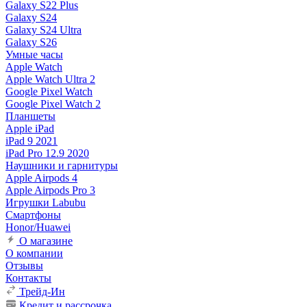
Galaxy S22 Plus
Galaxy S24
Galaxy S24 Ultra
Galaxy S26
Умные часы
Apple Watch
Apple Watch Ultra 2
Google Pixel Watch
Google Pixel Watch 2
Планшеты
Apple iPad
iPad 9 2021
iPad Pro 12.9 2020
Наушники и гарнитуры
Apple Airpods 4
Apple Airpods Pro 3
Игрушки Labubu
Смартфоны
Honor/Huawei
О магазине
О компании
Отзывы
Контакты
Трейд-Ин
Кредит и рассрочка