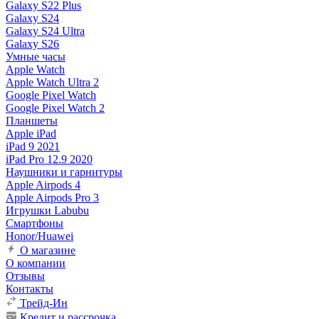
Galaxy S22 Plus
Galaxy S24
Galaxy S24 Ultra
Galaxy S26
Умные часы
Apple Watch
Apple Watch Ultra 2
Google Pixel Watch
Google Pixel Watch 2
Планшеты
Apple iPad
iPad 9 2021
iPad Pro 12.9 2020
Наушники и гарнитуры
Apple Airpods 4
Apple Airpods Pro 3
Игрушки Labubu
Смартфоны
Honor/Huawei
О магазине
О компании
Отзывы
Контакты
Трейд-Ин
Кредит и рассрочка