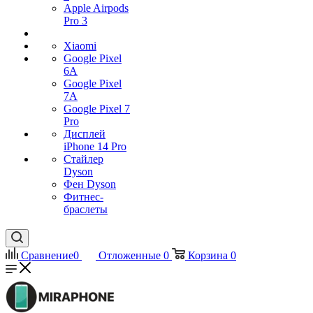
Apple Airpods
Pro 3
Xiaomi
Google Pixel
6A
Google Pixel
7А
Google Pixel 7
Pro
Дисплей
iPhone 14 Pro
Стайлер
Dyson
Фен Dyson
Фитнес-
браслеты
Сравнение
0
Отложенные
0
Корзина
0