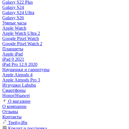
Galaxy S22 Plus
Galaxy S24
Galaxy S24 Ultra
Galaxy S26
Умные часы
Apple Watch
Apple Watch Ultra 2
Google Pixel Watch
Google Pixel Watch 2
Планшеты
Apple iPad
iPad 9 2021
iPad Pro 12.9 2020
Наушники и гарнитуры
Apple Airpods 4
Apple Airpods Pro 3
Игрушки Labubu
Смартфоны
Honor/Huawei
О магазине
О компании
Отзывы
Контакты
Трейд-Ин
Кредит и рассрочка