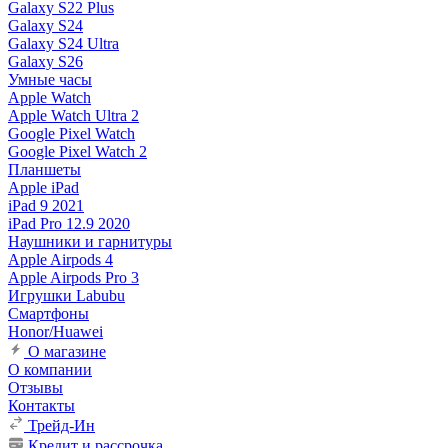
Galaxy S22 Plus
Galaxy S24
Galaxy S24 Ultra
Galaxy S26
Умные часы
Apple Watch
Apple Watch Ultra 2
Google Pixel Watch
Google Pixel Watch 2
Планшеты
Apple iPad
iPad 9 2021
iPad Pro 12.9 2020
Наушники и гарнитуры
Apple Airpods 4
Apple Airpods Pro 3
Игрушки Labubu
Смартфоны
Honor/Huawei
О магазине
О компании
Отзывы
Контакты
Трейд-Ин
Кредит и рассрочка