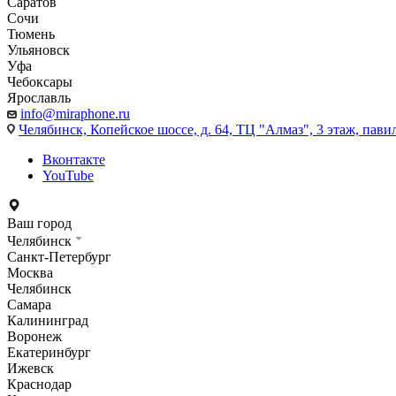
Саратов
Сочи
Тюмень
Ульяновск
Уфа
Чебоксары
Ярославль
info@miraphone.ru
Челябинск,
Копейское шоссе, д. 64, ТЦ "Алмаз", 3 этаж, пави
Вконтакте
YouTube
Ваш город
Челябинск
Санкт-Петербург
Москва
Челябинск
Самара
Калининград
Воронеж
Екатеринбург
Ижевск
Краснодар