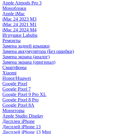
Apple Airpods Pro 3
Моноблоки
Apple iMac
iMac 24 2023 M3
iMac 24 2021 M1
iMac 24 2024 M4
Игрушки Labubu
Ремонты
Замена задней крышки
Замена аккумулятора (Без ошибки)
Замена экрана (аналог)
Замена экрана (оригинал)
Смартфоны
Xiaomi
Honor/Huawei
Google Pixel
Google Pixel 7
Google Pixel 9 Pro XL
Google Pixel 8 Pro
Google Pixel 8A
Мониторы
Apple Studio Display
Дисплеи iPhone
Дисплей iPhone 13
Дисплей iPhone 13 Mini