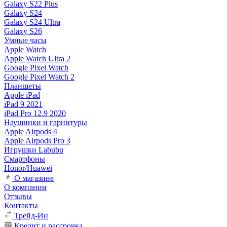
Galaxy S22 Plus
Galaxy S24
Galaxy S24 Ultra
Galaxy S26
Умные часы
Apple Watch
Apple Watch Ultra 2
Google Pixel Watch
Google Pixel Watch 2
Планшеты
Apple iPad
iPad 9 2021
iPad Pro 12.9 2020
Наушники и гарнитуры
Apple Airpods 4
Apple Airpods Pro 3
Игрушки Labubu
Смартфоны
Honor/Huawei
О магазине
О компании
Отзывы
Контакты
Трейд-Ин
Кредит и рассрочка