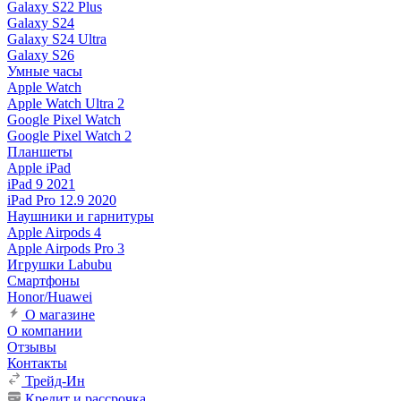
Galaxy S22 Plus
Galaxy S24
Galaxy S24 Ultra
Galaxy S26
Умные часы
Apple Watch
Apple Watch Ultra 2
Google Pixel Watch
Google Pixel Watch 2
Планшеты
Apple iPad
iPad 9 2021
iPad Pro 12.9 2020
Наушники и гарнитуры
Apple Airpods 4
Apple Airpods Pro 3
Игрушки Labubu
Смартфоны
Honor/Huawei
О магазине
О компании
Отзывы
Контакты
Трейд-Ин
Кредит и рассрочка