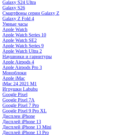
Galaxy S24 Ultra
Galaxy S26
Смартфоны серии Galaxy Z
Galaxy Z Fold 4
Умные часы
Apple Watch
Apple Watch Series 10
Apple Watch SE2
Apple Watch Series 9
Apple Watch Ultra 2
Наушники и гарнитуры
Apple Airpods 4
Apple Airpods Pro 3
Моноблоки
Apple iMac
iMac 24 2021 M1
Игрушки Labubu
Google Pixel
Google Pixel 7А
Google Pixel 7 Pro
Google Pixel 9 Pro XL
Дисплеи iPhone
Дисплей iPhone 13
Дисплей iPhone 13 Mini
Дисплей iPhone 13 Pro