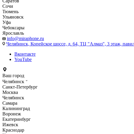
Саратов
Сочи
Тюмень
Ульяновск
Уфа
Чебоксары
Ярославль
info@miraphone.ru
Челябинск,
Копейское шоссе, д. 64, ТЦ "Алмаз", 3 этаж, пави
Вконтакте
YouTube
Ваш город
Челябинск
Санкт-Петербург
Москва
Челябинск
Самара
Калининград
Воронеж
Екатеринбург
Ижевск
Краснодар