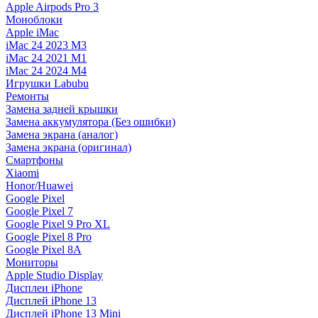
Apple Airpods Pro 3
Моноблоки
Apple iMac
iMac 24 2023 M3
iMac 24 2021 M1
iMac 24 2024 M4
Игрушки Labubu
Ремонты
Замена задней крышки
Замена аккумулятора (Без ошибки)
Замена экрана (аналог)
Замена экрана (оригинал)
Смартфоны
Xiaomi
Honor/Huawei
Google Pixel
Google Pixel 7
Google Pixel 9 Pro XL
Google Pixel 8 Pro
Google Pixel 8A
Мониторы
Apple Studio Display
Дисплеи iPhone
Дисплей iPhone 13
Дисплей iPhone 13 Mini