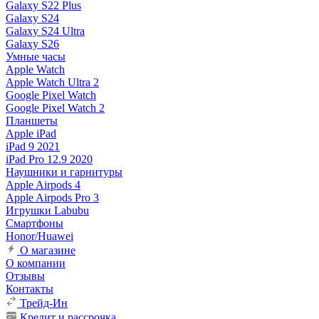
Galaxy S22 Plus
Galaxy S24
Galaxy S24 Ultra
Galaxy S26
Умные часы
Apple Watch
Apple Watch Ultra 2
Google Pixel Watch
Google Pixel Watch 2
Планшеты
Apple iPad
iPad 9 2021
iPad Pro 12.9 2020
Наушники и гарнитуры
Apple Airpods 4
Apple Airpods Pro 3
Игрушки Labubu
Смартфоны
Honor/Huawei
О магазине
О компании
Отзывы
Контакты
Трейд-Ин
Кредит и рассрочка