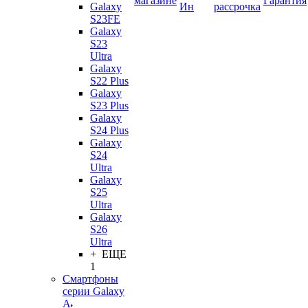
магазине
Гарантия
Galaxy
Ин
рассрочка
S23FE
Galaxy
S23
Ultra
Galaxy
S22 Plus
Galaxy
S23 Plus
Galaxy
S24 Plus
Galaxy
S24
Ultra
Galaxy
S25
Ultra
Galaxy
S26
Ultra
+ ЕЩЕ
1
Смартфоны
серии Galaxy
A