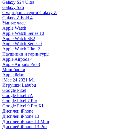
Galaxy S24 Ultra
Galaxy S26
Смартфоны серии Galaxy Z
Galaxy Z Fold 4
Умные часы
Apple Watch
Apple Watch Series 10
Apple Watch SE2
Apple Watch Series 9
Apple Watch Ultra 2
Наушники и гарнитуры
Apple Airpods 4
Apple Airpods Pro 3
Моноблоки
Apple iMac
iMac 24 2021 M1
Игрушки Labubu
Google Pixel
Google Pixel 7А
Google Pixel 7 Pro
Google Pixel 9 Pro XL
Дисплеи iPhone
Дисплей iPhone 13
Дисплей iPhone 13 Mini
Дисплей iPhone 13 Pro