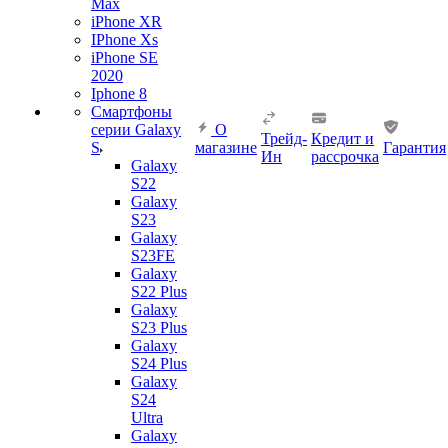
Max
iPhone XR
IPhone Xs
iPhone SE
2020
Iphone 8
Смартфоны
серии Galaxy
О
Трейд-
Кредит и
S
магазине
Гарантия
Ин
рассрочка
Galaxy
S22
Galaxy
S23
Galaxy
S23FE
Galaxy
S22 Plus
Galaxy
S23 Plus
Galaxy
S24 Plus
Galaxy
S24
Ultra
Galaxy