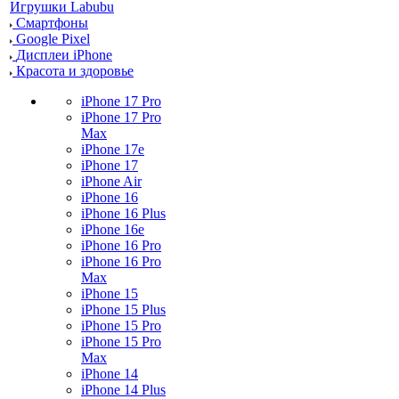
Игрушки Labubu
Смартфоны
Google Pixel
Дисплеи iPhone
Красота и здоровье
iPhone 17 Pro
iPhone 17 Pro
Max
iPhone 17e
iPhone 17
iPhone Air
iPhone 16
iPhone 16 Plus
iPhone 16e
iPhone 16 Pro
iPhone 16 Pro
Max
iPhone 15
iPhone 15 Plus
iPhone 15 Pro
iPhone 15 Pro
Max
iPhone 14
iPhone 14 Plus