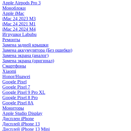
Apple Airpods Pro 3
Моноблоки
Apple iMac
iMac 24 2023 M3
iMac 24 2021 M1
iMac 24 2024 M4
Игрушки Labubu
Ремонты
Замена задней крышки
Замена аккумулятора (Без ошибки)
Замена экрана (аналог)
Замена экрана (оригинал)
Смартфоны
Xiaomi
Honor/Huawei
Google Pixel
Google Pixel 7
Google Pixel 9 Pro XL
Google Pixel 8 Pro
Google Pixel 8A
Мониторы
Apple Studio Display
Дисплеи iPhone
Дисплей iPhone 13
Дисплей iPhone 13 Mini