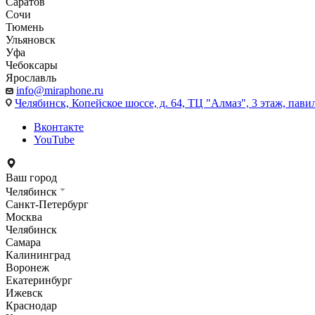
Саратов
Сочи
Тюмень
Ульяновск
Уфа
Чебоксары
Ярославль
info@miraphone.ru
Челябинск,
Копейское шоссе, д. 64, ТЦ "Алмаз", 3 этаж, пави
Вконтакте
YouTube
Ваш город
Челябинск
Санкт-Петербург
Москва
Челябинск
Самара
Калининград
Воронеж
Екатеринбург
Ижевск
Краснодар