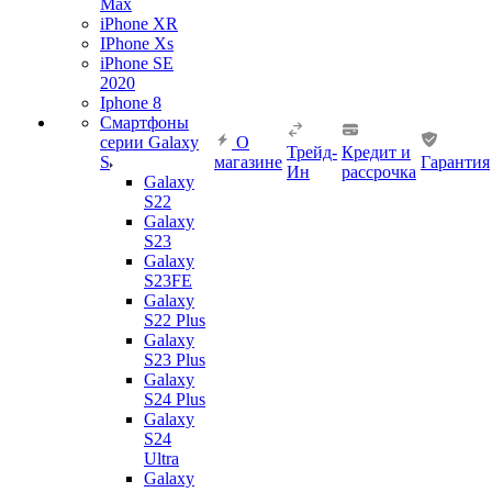
Max
iPhone XR
IPhone Xs
iPhone SE
2020
Iphone 8
Смартфоны
серии Galaxy
О
Трейд-
Кредит и
S
магазине
Гарантия
Ин
рассрочка
Galaxy
S22
Galaxy
S23
Galaxy
S23FE
Galaxy
S22 Plus
Galaxy
S23 Plus
Galaxy
S24 Plus
Galaxy
S24
Ultra
Galaxy