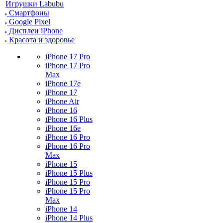
Игрушки Labubu
Смартфоны
Google Pixel
Дисплеи iPhone
Красота и здоровье
iPhone 17 Pro
iPhone 17 Pro
Max
iPhone 17e
iPhone 17
iPhone Air
iPhone 16
iPhone 16 Plus
iPhone 16e
iPhone 16 Pro
iPhone 16 Pro
Max
iPhone 15
iPhone 15 Plus
iPhone 15 Pro
iPhone 15 Pro
Max
iPhone 14
iPhone 14 Plus