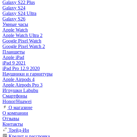
Galaxy S22 Plus
Galaxy S24
Galaxy S24 Ultra
Galaxy S26
Умные часы
Apple Watch
Apple Watch Ultra 2
Google Pixel Watch
Google Pixel Watch 2
Планшеты
Apple iPad
iPad 9 2021
iPad Pro 12.9 2020
Наушники и гарнитуры
Apple Airpods 4
Apple Airpods Pro 3
Игрушки Labubu
Смартфоны
Honor/Huawei
О магазине
О компании
Отзывы
Контакты
Трейд-Ин
Кредит и рассрочка