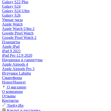
Galaxy S22 Plus
Galaxy S24
Galaxy S24 Ultra
Galaxy S26
Умные часы
Apple Watch
Apple Watch Ultra 2
Google Pixel Watch
Google Pixel Watch 2
Планшеты
Apple iPad
iPad 9 2021
iPad Pro 12.9 2020
Наушники и гарнитуры
Apple Airpods 4
Apple Airpods Pro 3
Игрушки Labubu
Смартфоны
Honor/Huawei
О магазине
О компании
Отзывы
Контакты
Трейд-Ин
Кредит и рассрочка