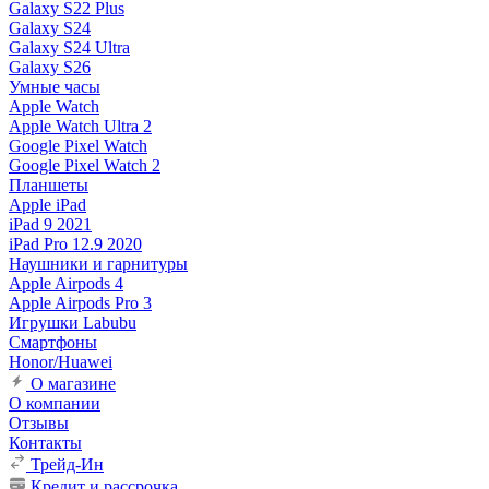
Galaxy S22 Plus
Galaxy S24
Galaxy S24 Ultra
Galaxy S26
Умные часы
Apple Watch
Apple Watch Ultra 2
Google Pixel Watch
Google Pixel Watch 2
Планшеты
Apple iPad
iPad 9 2021
iPad Pro 12.9 2020
Наушники и гарнитуры
Apple Airpods 4
Apple Airpods Pro 3
Игрушки Labubu
Смартфоны
Honor/Huawei
О магазине
О компании
Отзывы
Контакты
Трейд-Ин
Кредит и рассрочка