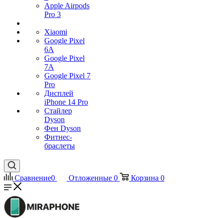
Apple Airpods
Pro 3
Xiaomi
Google Pixel
6A
Google Pixel
7А
Google Pixel 7
Pro
Дисплей
iPhone 14 Pro
Стайлер
Dyson
Фен Dyson
Фитнес-
браслеты
Сравнение
0
Отложенные
0
Корзина
0