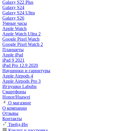
Galaxy S22 Plus
Galaxy S24
Galaxy S24 Ultra
Galaxy S26
Умные часы
Apple Watch
Apple Watch Ultra 2
Google Pixel Watch
Google Pixel Watch 2
Планшеты
Apple iPad
iPad 9 2021
iPad Pro 12.9 2020
Наушники и гарнитуры
Apple Airpods 4
Apple Airpods Pro 3
Игрушки Labubu
Смартфоны
Honor/Huawei
О магазине
О компании
Отзывы
Контакты
Трейд-Ин
Кредит и рассрочка