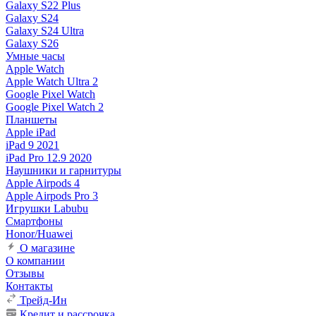
Galaxy S22 Plus
Galaxy S24
Galaxy S24 Ultra
Galaxy S26
Умные часы
Apple Watch
Apple Watch Ultra 2
Google Pixel Watch
Google Pixel Watch 2
Планшеты
Apple iPad
iPad 9 2021
iPad Pro 12.9 2020
Наушники и гарнитуры
Apple Airpods 4
Apple Airpods Pro 3
Игрушки Labubu
Смартфоны
Honor/Huawei
О магазине
О компании
Отзывы
Контакты
Трейд-Ин
Кредит и рассрочка