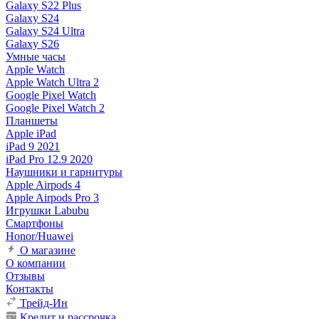
Galaxy S22 Plus
Galaxy S24
Galaxy S24 Ultra
Galaxy S26
Умные часы
Apple Watch
Apple Watch Ultra 2
Google Pixel Watch
Google Pixel Watch 2
Планшеты
Apple iPad
iPad 9 2021
iPad Pro 12.9 2020
Наушники и гарнитуры
Apple Airpods 4
Apple Airpods Pro 3
Игрушки Labubu
Смартфоны
Honor/Huawei
О магазине
О компании
Отзывы
Контакты
Трейд-Ин
Кредит и рассрочка