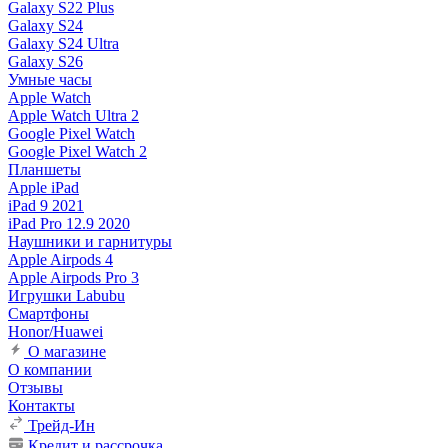
Galaxy S22 Plus
Galaxy S24
Galaxy S24 Ultra
Galaxy S26
Умные часы
Apple Watch
Apple Watch Ultra 2
Google Pixel Watch
Google Pixel Watch 2
Планшеты
Apple iPad
iPad 9 2021
iPad Pro 12.9 2020
Наушники и гарнитуры
Apple Airpods 4
Apple Airpods Pro 3
Игрушки Labubu
Смартфоны
Honor/Huawei
О магазине
О компании
Отзывы
Контакты
Трейд-Ин
Кредит и рассрочка