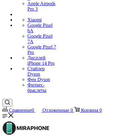
Apple Airpods
Pro 3
Xiaomi
Google Pixel
6A
Google Pixel
7А
Google Pixel 7
Pro
Дисплей
iPhone 14 Pro
Стайлер
Dyson
Фен Dyson
Фитнес-
браслеты
Сравнение
0
Отложенные
0
Корзина
0