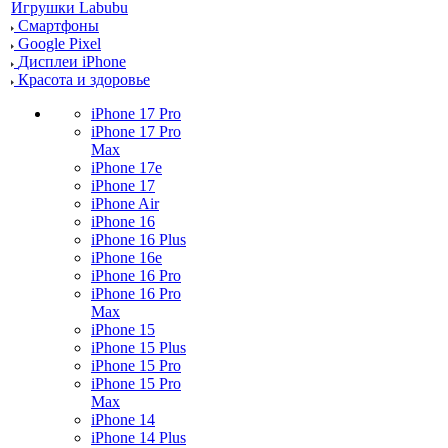
Игрушки Labubu
Смартфоны
Google Pixel
Дисплеи iPhone
Красота и здоровье
iPhone 17 Pro
iPhone 17 Pro
Max
iPhone 17e
iPhone 17
iPhone Air
iPhone 16
iPhone 16 Plus
iPhone 16e
iPhone 16 Pro
iPhone 16 Pro
Max
iPhone 15
iPhone 15 Plus
iPhone 15 Pro
iPhone 15 Pro
Max
iPhone 14
iPhone 14 Plus