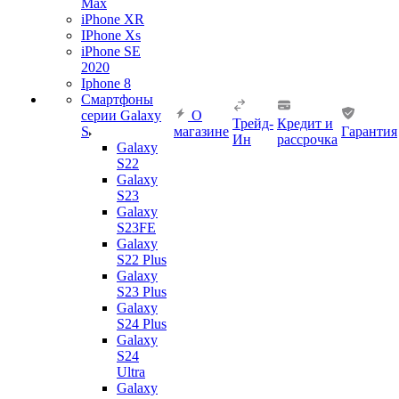
Max
iPhone XR
IPhone Xs
iPhone SE
2020
Iphone 8
Смартфоны
серии Galaxy
О
Трейд-
Кредит и
S
магазине
Гарантия
Ин
рассрочка
Galaxy
S22
Galaxy
S23
Galaxy
S23FE
Galaxy
S22 Plus
Galaxy
S23 Plus
Galaxy
S24 Plus
Galaxy
S24
Ultra
Galaxy