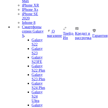
Max
iPhone XR
IPhone Xs
iPhone SE
2020
Iphone 8
Смартфоны
серии Galaxy
О
Трейд-
Кредит и
S
магазине
Гарантия
Ин
рассрочка
Galaxy
S22
Galaxy
S23
Galaxy
S23FE
Galaxy
S22 Plus
Galaxy
S23 Plus
Galaxy
S24 Plus
Galaxy
S24
Ultra
Galaxy