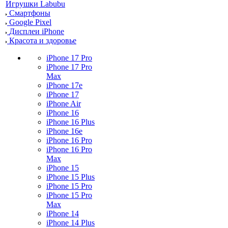
Игрушки Labubu
Смартфоны
Google Pixel
Дисплеи iPhone
Красота и здоровье
iPhone 17 Pro
iPhone 17 Pro
Max
iPhone 17e
iPhone 17
iPhone Air
iPhone 16
iPhone 16 Plus
iPhone 16e
iPhone 16 Pro
iPhone 16 Pro
Max
iPhone 15
iPhone 15 Plus
iPhone 15 Pro
iPhone 15 Pro
Max
iPhone 14
iPhone 14 Plus