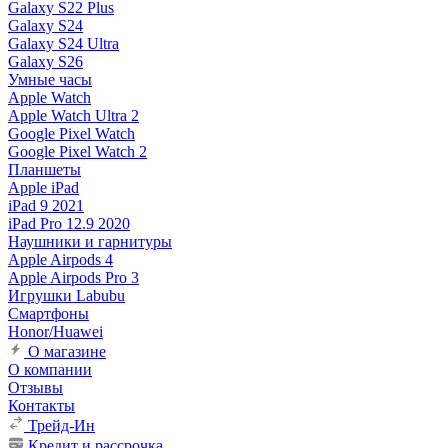
Galaxy S22 Plus
Galaxy S24
Galaxy S24 Ultra
Galaxy S26
Умные часы
Apple Watch
Apple Watch Ultra 2
Google Pixel Watch
Google Pixel Watch 2
Планшеты
Apple iPad
iPad 9 2021
iPad Pro 12.9 2020
Наушники и гарнитуры
Apple Airpods 4
Apple Airpods Pro 3
Игрушки Labubu
Смартфоны
Honor/Huawei
О магазине
О компании
Отзывы
Контакты
Трейд-Ин
Кредит и рассрочка