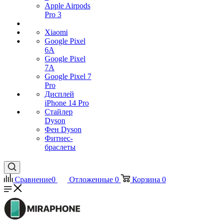
Apple Airpods
Pro 3
Xiaomi
Google Pixel
6A
Google Pixel
7А
Google Pixel 7
Pro
Дисплей
iPhone 14 Pro
Стайлер
Dyson
Фен Dyson
Фитнес-
браслеты
Сравнение
0
Отложенные
0
Корзина
0