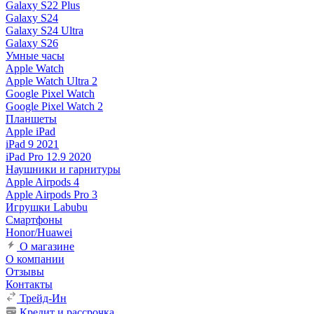
Galaxy S22 Plus
Galaxy S24
Galaxy S24 Ultra
Galaxy S26
Умные часы
Apple Watch
Apple Watch Ultra 2
Google Pixel Watch
Google Pixel Watch 2
Планшеты
Apple iPad
iPad 9 2021
iPad Pro 12.9 2020
Наушники и гарнитуры
Apple Airpods 4
Apple Airpods Pro 3
Игрушки Labubu
Смартфоны
Honor/Huawei
О магазине
О компании
Отзывы
Контакты
Трейд-Ин
Кредит и рассрочка