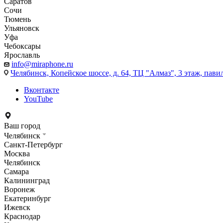
Саратов
Сочи
Тюмень
Ульяновск
Уфа
Чебоксары
Ярославль
info@miraphone.ru
Челябинск,
Копейское шоссе, д. 64, ТЦ "Алмаз", 3 этаж, пави
Вконтакте
YouTube
Ваш город
Челябинск
Санкт-Петербург
Москва
Челябинск
Самара
Калининград
Воронеж
Екатеринбург
Ижевск
Краснодар