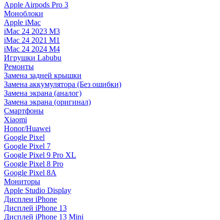
Apple Airpods Pro 3
Моноблоки
Apple iMac
iMac 24 2023 M3
iMac 24 2021 M1
iMac 24 2024 M4
Игрушки Labubu
Ремонты
Замена задней крышки
Замена аккумулятора (Без ошибки)
Замена экрана (аналог)
Замена экрана (оригинал)
Смартфоны
Xiaomi
Honor/Huawei
Google Pixel
Google Pixel 7
Google Pixel 9 Pro XL
Google Pixel 8 Pro
Google Pixel 8A
Мониторы
Apple Studio Display
Дисплеи iPhone
Дисплей iPhone 13
Дисплей iPhone 13 Mini