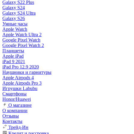
Galaxy S22 Plus
Galaxy S24
Galaxy S24 Ultra
Galaxy S26
Умные часы
Apple Watch
Apple Watch Ultra 2
Google Pixel Watch
Google Pixel Watch 2
Планшеты
Apple iPad
iPad 9 2021
iPad Pro 12.9 2020
Наушники и гарнитуры
Apple Airpods 4
Apple Airpods Pro 3
Игрушки Labubu
Смартфоны
Honor/Huawei
О магазине
О компании
Отзывы
Контакты
Трейд-Ин
Кредит и рассрочка