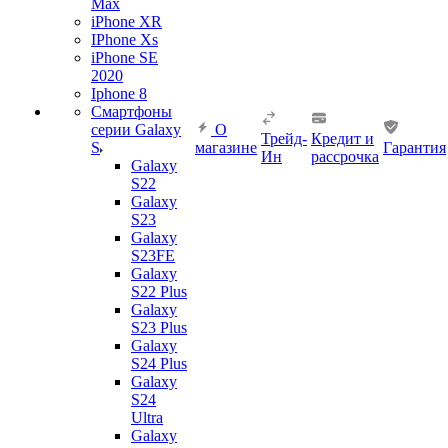
Max
iPhone XR
IPhone Xs
iPhone SE
2020
Iphone 8
Смартфоны
серии Galaxy
О
Трейд-
Кредит и
S
магазине
Гарантия
Ин
рассрочка
Galaxy
S22
Galaxy
S23
Galaxy
S23FE
Galaxy
S22 Plus
Galaxy
S23 Plus
Galaxy
S24 Plus
Galaxy
S24
Ultra
Galaxy