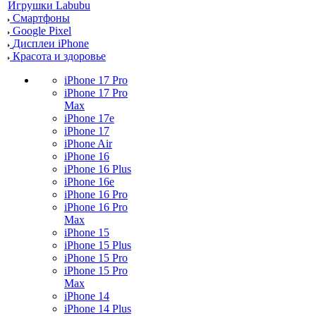
Игрушки Labubu
Смартфоны
Google Pixel
Дисплеи iPhone
Красота и здоровье
iPhone 17 Pro
iPhone 17 Pro
Max
iPhone 17e
iPhone 17
iPhone Air
iPhone 16
iPhone 16 Plus
iPhone 16e
iPhone 16 Pro
iPhone 16 Pro
Max
iPhone 15
iPhone 15 Plus
iPhone 15 Pro
iPhone 15 Pro
Max
iPhone 14
iPhone 14 Plus