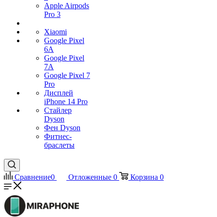
Apple Airpods
Pro 3
Xiaomi
Google Pixel
6A
Google Pixel
7А
Google Pixel 7
Pro
Дисплей
iPhone 14 Pro
Стайлер
Dyson
Фен Dyson
Фитнес-
браслеты
Сравнение
0
Отложенные
0
Корзина
0