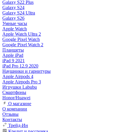
Galaxy S22 Plus
Galaxy S24
Galaxy S24 Ultra
Galaxy S26
Умные часы
Apple Watch
Apple Watch Ultra 2
Google Pixel Watch
Google Pixel Watch 2
Планшеты
Apple iPad
iPad 9 2021
iPad Pro 12.9 2020
Наушники и гарнитуры
Apple Airpods 4
Apple Airpods Pro 3
Игрушки Labubu
Смартфоны
Honor/Huawei
О магазине
О компании
Отзывы
Контакты
Трейд-Ин
Кредит и рассрочка