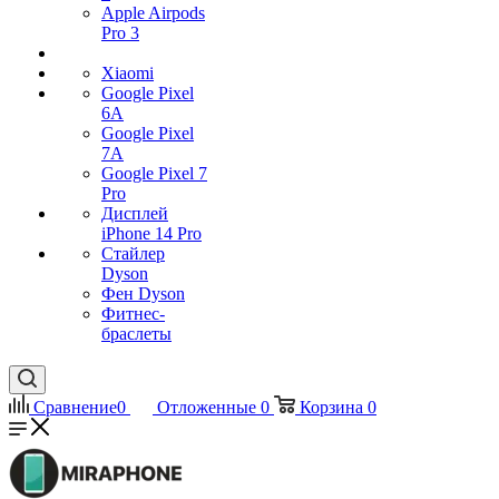
Apple Airpods
Pro 3
Xiaomi
Google Pixel
6A
Google Pixel
7А
Google Pixel 7
Pro
Дисплей
iPhone 14 Pro
Стайлер
Dyson
Фен Dyson
Фитнес-
браслеты
Сравнение
0
Отложенные
0
Корзина
0