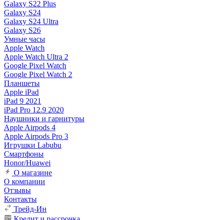
Galaxy S22 Plus
Galaxy S24
Galaxy S24 Ultra
Galaxy S26
Умные часы
Apple Watch
Apple Watch Ultra 2
Google Pixel Watch
Google Pixel Watch 2
Планшеты
Apple iPad
iPad 9 2021
iPad Pro 12.9 2020
Наушники и гарнитуры
Apple Airpods 4
Apple Airpods Pro 3
Игрушки Labubu
Смартфоны
Honor/Huawei
О магазине
О компании
Отзывы
Контакты
Трейд-Ин
Кредит и рассрочка