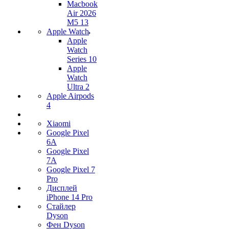
Macbook
Air 2026
M5 13
Apple Watch
Apple
Watch
Series 10
Apple
Watch
Ultra 2
Apple Airpods
4
Xiaomi
Google Pixel
6A
Google Pixel
7А
Google Pixel 7
Pro
Дисплей
iPhone 14 Pro
Стайлер
Dyson
Фен Dyson