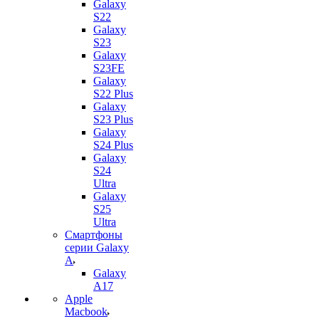
Galaxy
S22
Galaxy
S23
Galaxy
S23FE
Galaxy
S22 Plus
Galaxy
S23 Plus
Galaxy
S24 Plus
Galaxy
S24
Ultra
Galaxy
S25
Ultra
Смартфоны
серии Galaxy
A
Galaxy
A17
Apple
Macbook