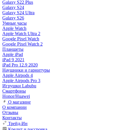
Galaxy S22 Plus
Galaxy S24
Galaxy S24 Ultra
Galaxy S26
Умные часы
Apple Watch
Apple Watch Ultra 2
Google Pixel Watch
Google Pixel Watch 2
Планшеты
Apple iPad
iPad 9 2021
iPad Pro 12.9 2020
Наушники и гарнитуры
Apple Airpods 4
Apple Airpods Pro 3
Игрушки Labubu
Смартфоны
Honor/Huawei
О магазине
О компании
Отзывы
Контакты
Трейд-Ин
Кредит и рассрочка