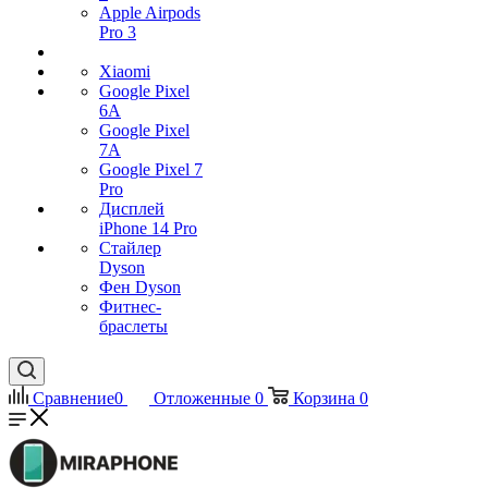
Apple Airpods
Pro 3
Xiaomi
Google Pixel
6A
Google Pixel
7А
Google Pixel 7
Pro
Дисплей
iPhone 14 Pro
Стайлер
Dyson
Фен Dyson
Фитнес-
браслеты
Сравнение
0
Отложенные
0
Корзина
0