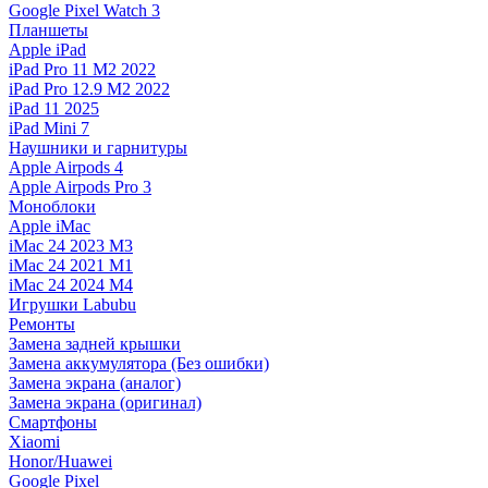
Google Pixel Watch 3
Планшеты
Apple iPad
iPad Pro 11 M2 2022
iPad Pro 12.9 M2 2022
iPad 11 2025
iPad Mini 7
Наушники и гарнитуры
Apple Airpods 4
Apple Airpods Pro 3
Моноблоки
Apple iMac
iMac 24 2023 M3
iMac 24 2021 M1
iMac 24 2024 M4
Игрушки Labubu
Ремонты
Замена задней крышки
Замена аккумулятора (Без ошибки)
Замена экрана (аналог)
Замена экрана (оригинал)
Смартфоны
Xiaomi
Honor/Huawei
Google Pixel