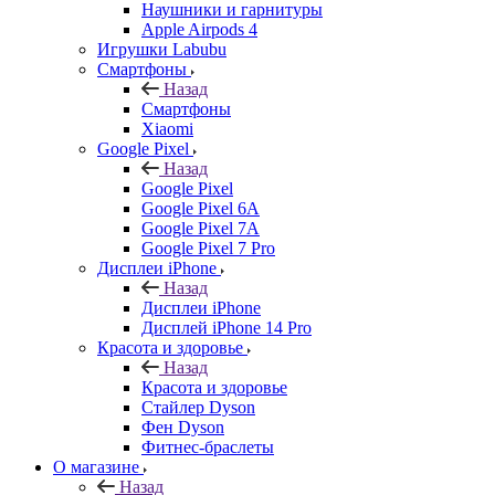
Наушники и гарнитуры
Apple Airpods 4
Игрушки Labubu
Смартфоны
Назад
Смартфоны
Xiaomi
Google Pixel
Назад
Google Pixel
Google Pixel 6A
Google Pixel 7А
Google Pixel 7 Pro
Дисплеи iPhone
Назад
Дисплеи iPhone
Дисплей iPhone 14 Pro
Красота и здоровье
Назад
Красота и здоровье
Стайлер Dyson
Фен Dyson
Фитнес-браслеты
О магазине
Назад